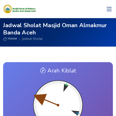
KOTA BANDA ACEH, ACEH
Jadwal Sholat Masjid Oman Almakmur
Banda Aceh
Home
Jadwal Sholat
Arah Kiblat
E
N
S