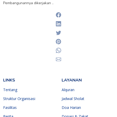
Pembangunannya dikerjakan ..
Facebook
Linkedin
Twitter
Pinterest
Whatsapp
Email
LINKS
LAYANAN
Tentang
Alquran
Struktur Organisasi
Jadwal Sholat
Fasilitas
Doa Harian
Berita
Donasi & Zakat