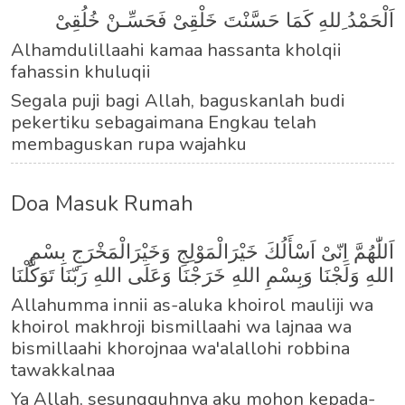
اَلْحَمْدُ ِللهِ كَمَا حَسَّنْتَ خَلْقِىْ فَحَسِّـنْ خُلُقِىْ
Alhamdulillaahi kamaa hassanta kholqii
fahassin khuluqii
Segala puji bagi Allah, baguskanlah budi
pekertiku sebagaimana Engkau telah
membaguskan rupa wajahku
Doa Masuk Rumah
اَللّٰهُمَّ اِنّىْ اَسْأَلُكَ خَيْرَالْمَوْلِجِ وَخَيْرَالْمَخْرَجِ بِسْمِ
اللهِ وَلَجْنَا وَبِسْمِ اللهِ خَرَجْنَا وَعَلَى اللهِ رَبّنَا تَوَكَّلْنَا
Allahumma innii as-aluka khoirol mauliji wa
khoirol makhroji bismillaahi wa lajnaa wa
bismillaahi khorojnaa wa'alallohi robbina
tawakkalnaa
Ya Allah, sesungguhnya aku mohon kepada-