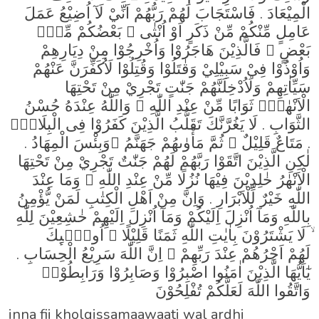
الْمِيْعَادَ . فَاسْتَجَابَ لَهُمْ رَبُّهُمْ اَنِّيْ لَآ اُضِيْعُ عَمَلَ
عَامِلٍ مِّنْكُمْ مِّنْ ذَكَرٍ اَوْ اُنْثٰى ۚ بَعْضُكُمْ مِّنْۢ
بَعْضٍ ۚ فَالَّذِيْنَ هَاجَرُوْا وَاُخْرِجُوْا مِنْ دِيَارِهِمْ
وَاُوْذُوْا فِيْ سَبِيْلِيْ وَقٰتَلُوْا وَقُتِلُوْا لَاُكَفِّرَنَّ عَنْهُمْ
سَيِّاٰتِهِمْ وَلَاُدْخِلَنَّهُمْ جَنّٰتٍ تَجْرِيْ مِنْ تَحْتِهَا
الْاَنْهٰرُۚ ثَوَابًا مِّنْ عِنْدِ اللّٰهِ ۗ وَاللّٰهُ عِنْدَهُ حُسْنُ
الثَّوَابِ . لَا يَغُرَّنَّكَ تَقَلُّبُ الَّذِيْنَ كَفَرُوْا فِى الْبِلَادِۗ
. مَتَاعٌ قَلِيْلٌ ۗ ثُمَّ مَأْوٰىهُمْ جَهَنَّمُ ۗوَبِئْسَ الْمِهَادُ .
لٰكِنِ الَّذِيْنَ اتَّقَوْا رَبَّهُمْ لَهُمْ جَنّٰتٌ تَجْرِيْ مِنْ تَحْتِهَا
الْاَنْهٰرُ خٰلِدِيْنَ فِيْهَا نُزُلًا مِّنْ عِنْدِ اللّٰهِ ۗ وَمَا عِنْدَ
اللّٰهِ خَيْرٌ لِّلْاَبْرَارِ . وَاِنَّ مِنْ اَهْلِ الْكِتٰبِ لَمَنْ يُّؤْمِنُ
بِاللّٰهِ وَمَآ اُنْزِلَ اِلَيْكُمْ وَمَآ اُنْزِلَ اِلَيْهِمْ خٰشِعِيْنَ لِلّٰهِ
ۙ لَا يَشْتَرُوْنَ بِاٰيٰتِ اللّٰهِ ثَمَنًا قَلِيْلًا ۗ اُولٰۤىِٕكَ
لَهُمْ اَجْرُهُمْ عِنْدَ رَبِّهِمْ ۗ اِنَّ اللّٰهَ سَرِيْعُ الْحِسَابِ .
يٰٓاَيُّهَا الَّذِيْنَ اٰمَنُوا اصْبِرُوْا وَصَابِرُوْا وَرَابِطُوْاۗ
وَاتَّقُوا اللّٰهَ لَعَلَّكُمْ تُفْلِحُوْنَ
inna fii kholqissamaawaati wal ardhi