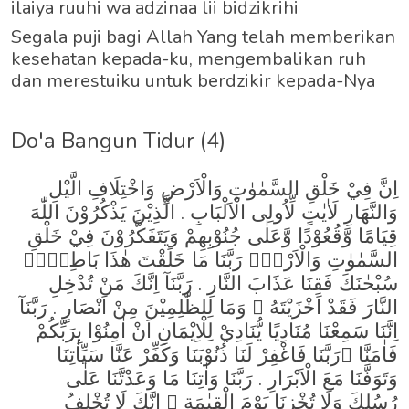
ilaiya ruuhi wa adzinaa lii bidzikrihi
Segala puji bagi Allah Yang telah memberikan
kesehatan kepada-ku, mengembalikan ruh
dan merestuiku untuk berdzikir kepada-Nya
Do'a Bangun Tidur (4)
اِنَّ فِيْ خَلْقِ السَّمٰوٰتِ وَالْاَرْضِ وَاخْتِلَافِ الَّيْلِ
وَالنَّهَارِ لَاٰيٰتٍ لِّاُولِى الْاَلْبَابِ . الَّذِيْنَ يَذْكُرُوْنَ اللّٰهَ
قِيَامًا وَّقُعُوْدًا وَّعَلٰى جُنُوْبِهِمْ وَيَتَفَكَّرُوْنَ فِيْ خَلْقِ
السَّمٰوٰتِ وَالْاَرْضِۚ رَبَّنَا مَا خَلَقْتَ هٰذَا بَاطِلًاۚ
سُبْحٰنَكَ فَقِنَا عَذَابَ النَّارِ . رَبَّنَآ اِنَّكَ مَنْ تُدْخِلِ
النَّارَ فَقَدْ اَخْزَيْتَهُ ۗ وَمَا لِلظّٰلِمِيْنَ مِنْ اَنْصَارٍ . رَبَّنَآ
اِنَّنَا سَمِعْنَا مُنَادِيًا يُّنَادِيْ لِلْاِيْمَانِ اَنْ اٰمِنُوْا بِرَبِّكُمْ
فَاٰمَنَّا ۖرَبَّنَا فَاغْفِرْ لَنَا ذُنُوْبَنَا وَكَفِّرْ عَنَّا سَيِّاٰتِنَا
وَتَوَفَّنَا مَعَ الْاَبْرَارِ . رَبَّنَا وَاٰتِنَا مَا وَعَدْتَّنَا عَلٰى
رُسُلِكَ وَلَا تُخْزِنَا يَوْمَ الْقِيٰمَةِ ۗ اِنَّكَ لَا تُخْلِفُ