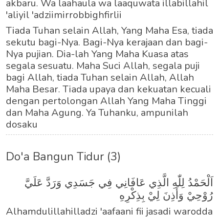
akbaru. Wa laahaula wa laaquwata illabillahil
'aliyil 'adziimirrobbighfirlii
Tiada Tuhan selain Allah, Yang Maha Esa, tiada
sekutu bagi-Nya. Bagi-Nya kerajaan dan bagi-
Nya pujian. Dia-lah Yang Maha Kuasa atas
segala sesuatu. Maha Suci Allah, segala puji
bagi Allah, tiada Tuhan selain Allah, Allah
Maha Besar. Tiada upaya dan kekuatan kecuali
dengan pertolongan Allah Yang Maha Tinggi
dan Maha Agung. Ya Tuhanku, ampunilah
dosaku
Do'a Bangun Tidur (3)
اَلْحَمْدُ لِلّٰهِ الَّذِي عَافَانِي فِي جَسَدِي وَرَدَّ عَلَيَّ
رُوْحِيْ وَأَذِنَ لِيْ بِذِكْرِهِ
Alhamdulillahilladzi 'aafaani fii jasadi warodda