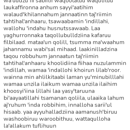
wa'uudzu fii sabiilii waqootaluu waqutiluu
laukaffironna anhum sayyi'aatihim
walaud'khilannahum jannaatinn taj'riimin
tahtihal'anhaaru, tsawaabamin 'indillahi,
wallohu 'indahu husnutssawaab. Laa
yaghurronnaka taqollubulldziina kafaruu
filbilaad. mataa'un qolill, tsumma ma'waahum
jahannamu wabi'sal mihaad. laakinilladzina
taqou robbuhum jannaatun taj'riimin
tahtihal'anhaaru khoolidiina fiihaa nuzulammin
'indillah, wamaa 'indallohi khoirun lilab'roor.
wainna min ahlilkitaabi laman yu'minubilllahi
wamaa unzila ilaikum wamaa unzila ilaihim
khoosyi'iina lillahi laa yasy'taruuna
bi'aayaatillahi tsamanan qoliila, ulaaika lahum
aj'ruhum 'inda robbihim, innalloha sarii'ul
hisaab. yaa ayyuhalladziina aamanush'biruu
washoobiruu waroobithuu, wattaqulloha
la'allakum tuflihuun