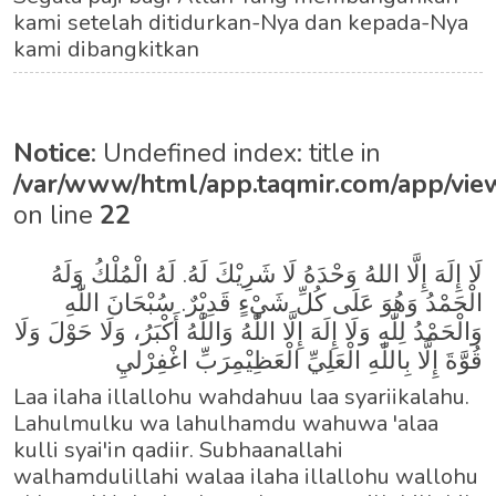
kami setelah ditidurkan-Nya dan kepada-Nya
kami dibangkitkan
Notice
: Undefined index: title in
/var/www/html/app.taqmir.com/app/view
on line
22
لَا إِلَهَ إِلَّا اللهُ وَحْدَهُ لَا شَرِيْكَ لَهُ. لَهُ الْمُلْكُ وَلَهُ
الْحَمْدُ وَهُوَ عَلَى كُلِّ شَيْءٍ قَدِيْرٌ. سُبْحَانَ اللّٰهِ
وَالْحَمْدُ لِلّٰهِ وَلَا إِلَهَ إِلَّا اللّٰهُ وَاللّٰهُ أَكْبَرُ، وَلَا حَوْلَ وَلَا
قُوَّةَ إِلَّا بِاللّٰهِ الْعَلِيِّ الْعَظِيْمِرَبِّ اغْفِرْليِ
Laa ilaha illallohu wahdahuu laa syariikalahu.
Lahulmulku wa lahulhamdu wahuwa 'alaa
kulli syai'in qadiir. Subhaanallahi
walhamdulillahi walaa ilaha illallohu wallohu