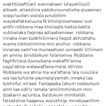
wakhtilaafillaili wannahaari la'ayatilliulil
albaab. alladziina yadzkuruunalloha qiyaaman
waqu'uudan wa'ala junubihim
wayatafakkaruuna fii kholqissamaawi wal
ardhi robbana maa kholaqta hadza batila
subhanaka faqinaa adzaabannaar. robbana
innaka man tudkhilinnaro faqod akhzaitahu
wama liddzolimiina min anshor. robbana
innanaa sami'na munaadiyan yunaadii lil'iimani
an aminu birobbikum fa'amanna. Robbana
faghfirlana dzunubana wakaffir'anna
sayyi'atina watawaffana ma'al ab'roor.
Robbana wa atina ma wa'attana 'ala rusulika
wa laa tuhzina yaumalqiyamah, innaka laa
tukhliful mi'aad. Fastajaaba lahum robbuhum
anni laa udii'u 'amala 'amilimminkum min
dzakarin au'untsa, ba'dukum mimba'dii,
falladziina haajaruu wa'ukhriju mindiyaarihim