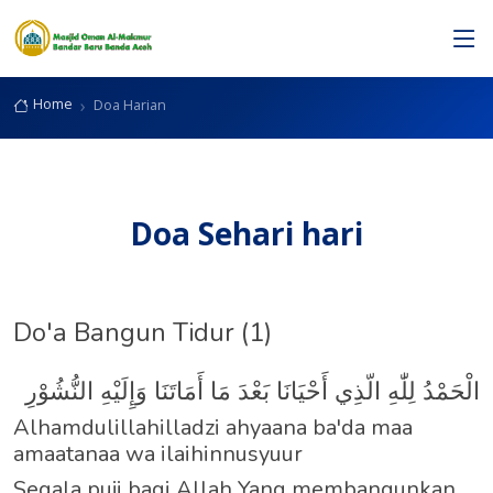
Doa Harian
Home
Doa Harian
Doa Sehari hari
Do'a Bangun Tidur (1)
الْحَمْدُ لِلّٰهِ الّذِي أَحْيَانَا بَعْدَ مَا أَمَاتَنَا وَإِلَيْهِ النُّشُوْرِ
Alhamdulillahilladzi ahyaana ba'da maa
amaatanaa wa ilaihinnusyuur
Segala puji bagi Allah Yang membangunkan