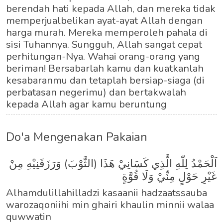
berendah hati kepada Allah, dan mereka tidak
memperjualbelikan ayat-ayat Allah dengan
harga murah. Mereka memperoleh pahala di
sisi Tuhannya. Sungguh, Allah sangat cepat
perhitungan-Nya. Wahai orang-orang yang
beriman! Bersabarlah kamu dan kuatkanlah
kesabaranmu dan tetaplah bersiap-siaga (di
perbatasan negerimu) dan bertakwalah
kepada Allah agar kamu beruntung
Do'a Mengenakan Pakaian
اَلْحَمْدُ لِلّٰهِ الَّذِي كَسَانِيْ هَذَا (الثَّوْبَ) وَرَزَقَنِيْهِ مِنْ
غَيْرِ حَوْلٍ مِنِّيْ وَلَا قُوَّةٍ
Alhamdulillahilladzi kasaanii hadzaatssauba
warozaqoniihi min ghairi khaulin minnii walaa
quwwatin