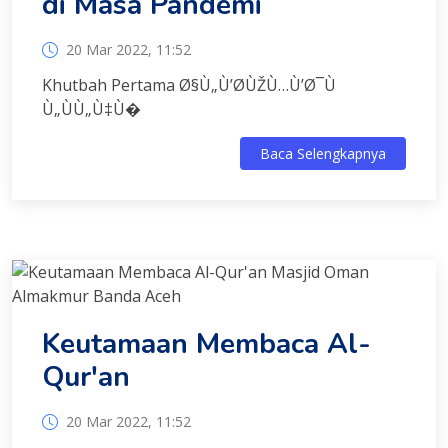
di Masa Pandemi
20 Mar 2022, 11:52
Khutbah Pertama Ø§Ù„Ù’Ø­ÙŽÙ…Ù’Ø¯Ù
Ù„ÙÙ„Ù‡Ù�
Baca Selengkapnya
Keutamaan Membaca Al-
Qur'an
20 Mar 2022, 11:52